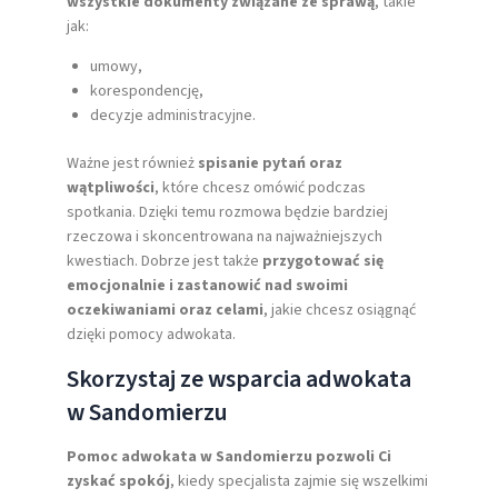
wszystkie dokumenty związane ze sprawą
, takie
jak:
umowy,
korespondencję,
decyzje administracyjne.
Ważne jest również
spisanie pytań oraz
wątpliwości
, które chcesz omówić podczas
spotkania. Dzięki temu rozmowa będzie bardziej
rzeczowa i skoncentrowana na najważniejszych
kwestiach. Dobrze jest także
przygotować się
emocjonalnie i zastanowić nad swoimi
oczekiwaniami oraz celami
, jakie chcesz osiągnąć
dzięki pomocy adwokata.
Skorzystaj ze wsparcia adwokata
w Sandomierzu
Pomoc adwokata w Sandomierzu pozwoli Ci
zyskać spokój
, kiedy specjalista zajmie się wszelkimi