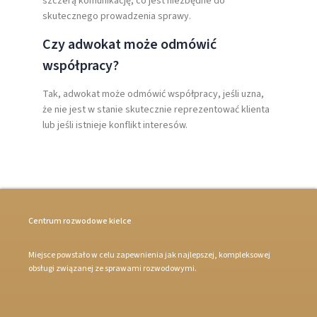
szczerą komunikację, co jest niezbędne do
skutecznego prowadzenia sprawy.
Czy adwokat może odmówić
współpracy?
Tak, adwokat może odmówić współpracy, jeśli uzna,
że nie jest w stanie skutecznie reprezentować klienta
lub jeśli istnieje konflikt interesów.
Centrum rozwodowe kielce
Miejsce powstało w celu zapewnienia jak najlepszej, kompleksowej
obsługi związanej ze sprawami rozwodowymi.