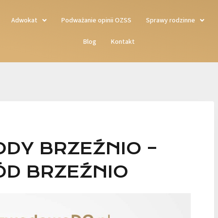
Adwokat
Podważanie opinii OZSS
Sprawy rodzinne
Blog
Kontakt
DY BRZEŹNIO –
D BRZEŹNIO