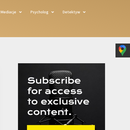
Mediacje
Psycholog
Detektyw