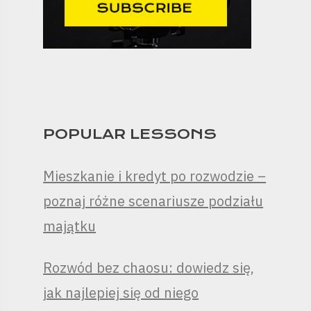
POPULAR LESSONS
Mieszkanie i kredyt po rozwodzie –
poznaj różne scenariusze podziału
majątku
Rozwód bez chaosu: dowiedz się,
jak najlepiej się od niego