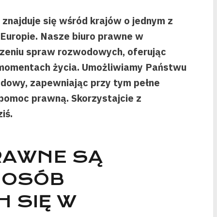
znajduje się wśród krajów o jednym z
uropie. Nasze biuro prawne w
dzeniu spraw rozwodowych, oferując
momentach życia. Umożliwiamy Państwu
odowy, zapewniając przy tym pełne
 pomoc prawną. Skorzystajcie z
iś.
PRAWNE SĄ
 OSÓB
 SIĘ W