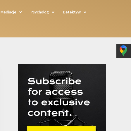
Mediacje
Psycholog
Detektyw