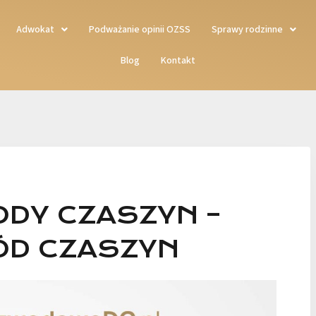
Adwokat
Podważanie opinii OZSS
Sprawy rodzinne
Blog
Kontakt
DY CZASZYN –
ÓD CZASZYN