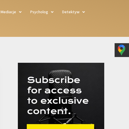
Mediacje
Psycholog
Detektyw