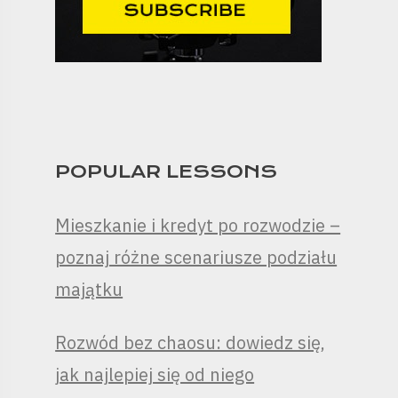
POPULAR LESSONS
Mieszkanie i kredyt po rozwodzie –
poznaj różne scenariusze podziału
majątku
Rozwód bez chaosu: dowiedz się,
jak najlepiej się od niego