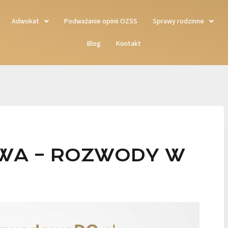
Adwokat
Podważanie opinii OZSS
Sprawy rodzinne
Blog
Kontakt
WA – ROZWODY W